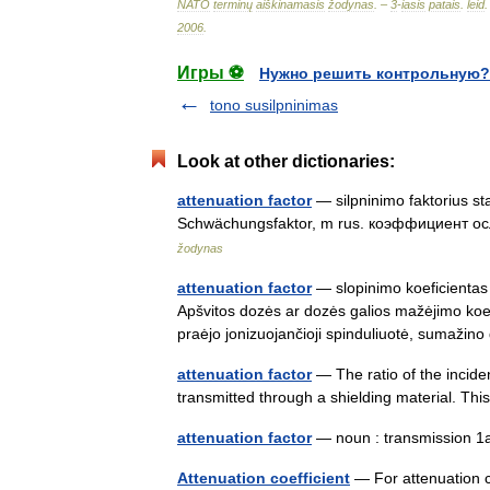
NATO
terminų
aiškinamasis
žodynas
. –
3
-
iasis
patais
.
leid
.
2006
.
Игры ⚽
Нужно решить контрольную?
tono susilpninimas
Look at other dictionaries:
attenuation factor
— silpninimo faktorius stat
Schwächungsfaktor, m rus. коэффициент ос
žodynas
attenuation factor
— slopinimo koeficientas 
Apšvitos dozės ar dozės galios mažėjimo koef
praėjo jonizuojančioji spinduliuotė, sumaž
attenuation factor
— The ratio of the inciden
transmitted through a shielding material. Thi
attenuation factor
— noun : transmission
Attenuation coefficient
— For attenuation co