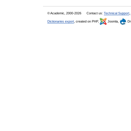
© Academic, 2000-2026
Contact us:
Technical Support
,
Dictionaries export
, created on PHP,
Joomla,
Dr