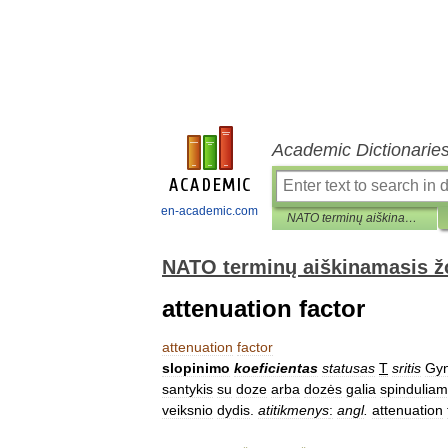
Academic Dictionarie
en-academic.com
NATO terminų aiškinamasis žodynas
NATO terminų aiškinamasis 
attenuation factor
attenuation
factor
slopinimo
koeficientas
statusas
T
sritis
Gy
santykis
su
doze
arba
dozės
galia
spindulia
veiksnio
dydis
.
atitikmenys
:
angl
.
attenuation