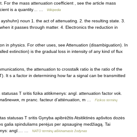
 For the mass attenuation coefficient , see the article mass
fficient is a quantity… …
Wikipedia
yshuhn) noun 1. the act of attenuating. 2. the resulting state. 3.
n when it passes through matter. 4. Electronics the reduction in
ion in physics. For other uses, see Attenuation (disambiguation). In
led extinction) is the gradual loss in intensity of any kind of flux
unications, the attenuation to crosstalk ratio is the ratio of the
. It s a factor in determining how far a signal can be transmitted
statusas T sritis fizika atitikmenys: angl. attenuation factor vok.
лабления, m pranc. facteur d’atténuation, m …
Fizikos terminų
as statusas T sritis Gynyba apibrėžtis Atsitiktinės apšvitos dozės
ės galia spinduliams perėjus per apsauginę medžiagą. Tai
ikmenys: angl.… …
NATO terminų aiškinamasis žodynas