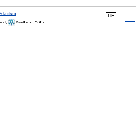
Advertising
18+
upal,
WordPress, MODx.