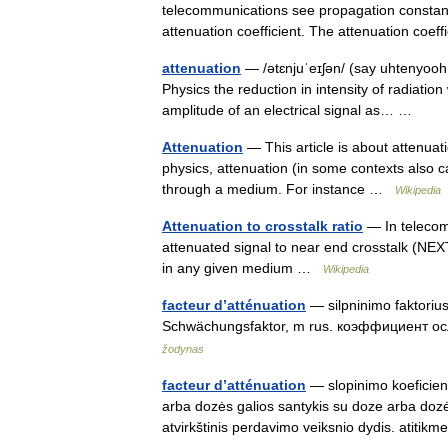
telecommunications see propagation constant.
attenuation coefficient. The attenuation coe
attenuation
— /ətɛnjuˈeɪʃən/ (say uhtenyooh a
Physics the reduction in intensity of radiatio
amplitude of an electrical signal as… …
Attenuation
— This article is about attenuat
physics, attenuation (in some contexts also cal
through a medium. For instance …
Wikipedia
Attenuation to crosstalk ratio
— In telecomm
attenuated signal to near end crosstalk (NEXT)
in any given medium …
Wikipedia
facteur d’atténuation
— silpninimo faktorius 
Schwächungsfaktor, m rus. коэффициент ос
žodynas
facteur d’atténuation
— slopinimo koeficient
arba dozės galios santykis su doze arba doz
atvirkštinis perdavimo veiksnio dydis. atit