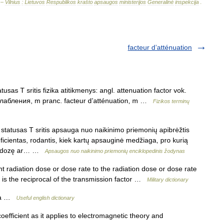
 –
Vilnius
:
Lietuvos
Respublikos
krašto
apsaugos
ministerijos
Generalinė
inspekcija
.
facteur d’atténuation
usas T sritis fizika atitikmenys: angl. attenuation factor vok.
лабления, m pranc. facteur d’atténuation, m …
Fizikos terminų
statusas T sritis apsauga nuo naikinimo priemonių apibrėžtis
icientas, rodantis, kiek kartų apsauginė medžiaga, pro kurią
ino dozę ar… …
Apsaugos nuo naikinimo priemonių enciklopedinis žodynas
t radiation dose or dose rate to the radiation dose or dose rate
s is the reciprocal of the transmission factor …
Military dictionary
 1a …
Useful english dictionary
efficient as it applies to electromagnetic theory and