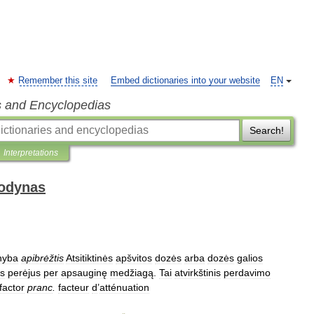
Remember this site
Embed dictionaries into your website
EN
s and Encyclopedias
Search!
Interpretations
žodynas
nyba
apibrėžtis
Atsitiktinės
apšvitos
dozės
arba
dozės
galios
ms
perėjus
per
apsauginę
medžiagą
.
Tai
atvirkštinis
perdavimo
factor
pranc
.
facteur
d
’
atténuation